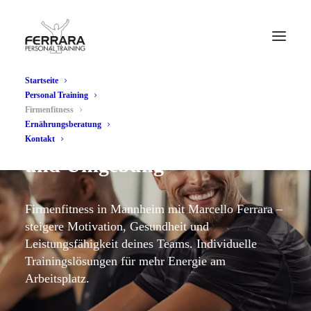
Startseite
Personal Training
Firmenfitness
Ernährungsberatung
Firmenfitness in Mannheim
Kontakt
und Umgebung
Firmenfitness in Mannheim mit Marcello Ferrara –
steigere Motivation, Gesundheit und
Leistungsfähigkeit deines Teams. Individuelle
Trainingslösungen für mehr Energie am
Arbeitsplatz.